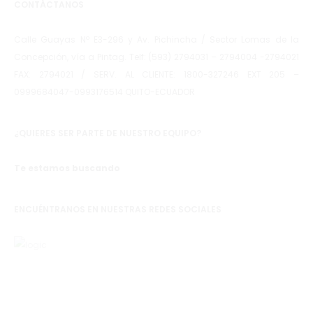
CONTÁCTANOS
Calle Guayas Nº E3-296 y Av. Pichincha / Sector Lomas de la
Concepción, vía a Pintag. Telf: (593) 2794031 – 2794004 -2794021
FAX: 2794021 / SERV. AL CLIENTE: 1800-327246 EXT 205 –
0999684047-0993176514 QUITO-ECUADOR
¿QUIERES SER PARTE DE NUESTRO EQUIPO?
Te estamos buscando
ENCUÉNTRANOS EN NUESTRAS REDES SOCIALES