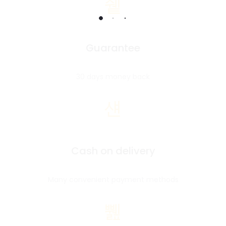
Guarantee
30 days money back
Cash on delivery
Many convenient payment methods