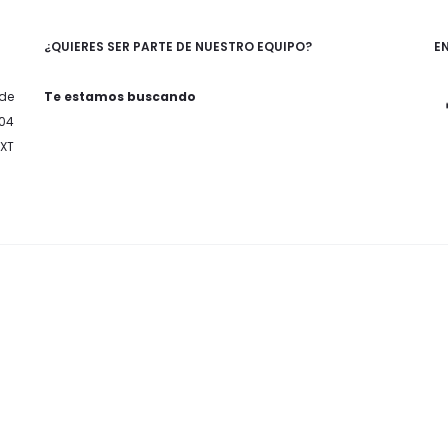
¿QUIERES SER PARTE DE NUESTRO EQUIPO?
E
 de
Te estamos buscando
004
EXT