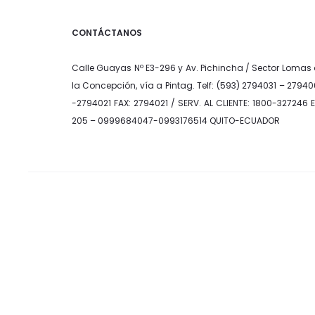
CONTÁCTANOS
Calle Guayas Nº E3-296 y Av. Pichincha / Sector Lomas
la Concepción, vía a Pintag. Telf: (593) 2794031 – 2794
-2794021 FAX: 2794021 / SERV. AL CLIENTE: 1800-327246 
205 – 0999684047-0993176514 QUITO-ECUADOR