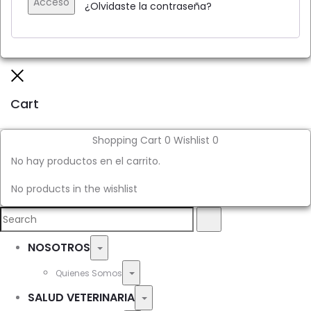
Acceso
¿Olvidaste la contraseña?
Close
Cart
Shopping Cart
0
Wishlist
0
No hay productos en el carrito.
No products in the wishlist
Search
Search
for:
NOSOTROS
Toggle
Toggle
Quienes Somos
SALUD VETERINARIA
Toggle