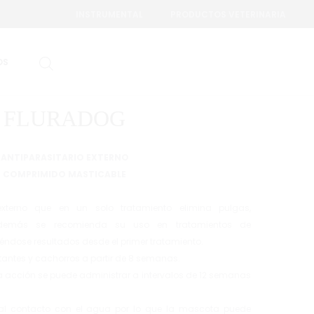
INSTRUMENTAL
PRODUCTOS VETERINARIA
Produc
PULGACORE
VERMICORE
OS
T
naviga
FLURADOG
ANTIPARASITARIO EXTERNO
COMPRIMIDO MASTICABLE
 externo que en un solo tratamiento elimina pulgas,
además se recomienda su uso en tratamientos de
ndose resultados desde el primer tratamiento.
antes y cachorros a partir de 8 semanas.
a acción se puede administrar a intervalos de 12 semanas
 al contacto con el agua por lo que la mascota puede