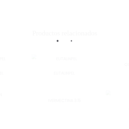
Productos relacionados
OX
EL
EUTALINPEL
IVERMECTINA 3.15