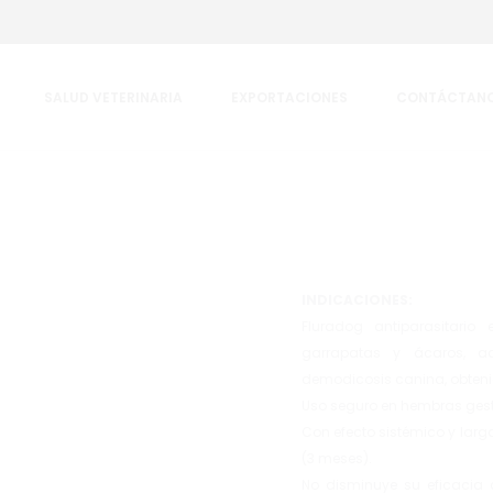
SALUD VETERINARIA
EXPORTACIONES
CONTÁCTAN
INDICACIONES:
Fluradog antiparasitario
garrapatas y ácaros, 
demodicosis canina, obtenié
Uso seguro en hembras gest
Con efecto sistémico y larg
(3 meses).
No disminuye su eficacia