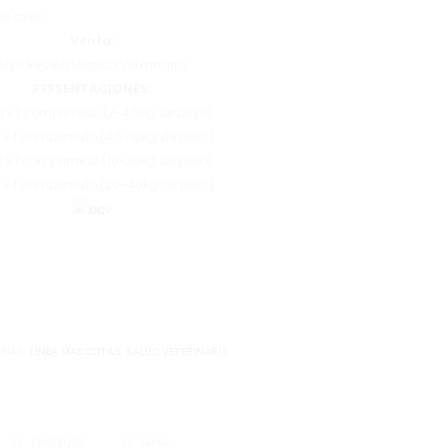
de aseo.
Venta:
Bajo Receta Médico Veterinaria.
PRESENTACIONES:
 x 1 comprimido (2-4,5kg de peso)
 x 1 comprimido (4,5-10kg de peso)
 x 1 comprimido (10-20kg de peso)
 x 1 comprimido (20-40kg de peso)
RÍAS:
LÍNEA MASCOTAS
,
SALUD VETERINARIA
SHARE
FACEBOOK
EMAIL