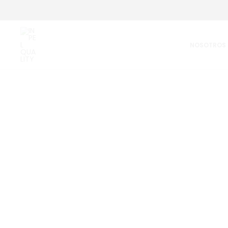
Inicio
Salud Veterinaria
Línea Mascotas
FLURADOG
NOSOTROS