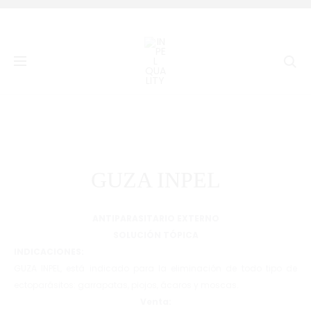
Prod
FLUABAC
IVERMEC
Inicio
Salud Veterinaria
Línea Productiva
GUZA
10
navig
INPEL
Se
GUZA INPEL
ANTIPARASITARIO EXTERNO
SOLUCIÓN TÓPICA
INDICACIONES:
GUZA INPEL, está indicado para la eliminación de todo tipo de
ectoparásitos: garrapatas, piojos, ácaros y moscas.
Venta: