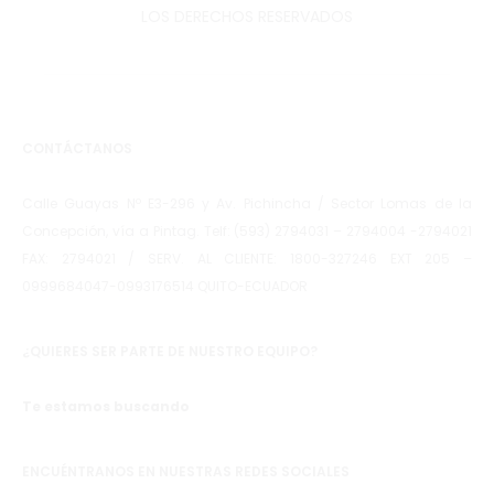
LOS DERECHOS RESERVADOS
CONTÁCTANOS
Calle Guayas Nº E3-296 y Av. Pichincha / Sector Lomas de la
Concepción, vía a Pintag. Telf: (593) 2794031 – 2794004 -2794021
FAX: 2794021 / SERV. AL CLIENTE: 1800-327246 EXT 205 –
0999684047-0993176514 QUITO-ECUADOR
¿QUIERES SER PARTE DE NUESTRO EQUIPO?
Te estamos buscando
ENCUÉNTRANOS EN NUESTRAS REDES SOCIALES