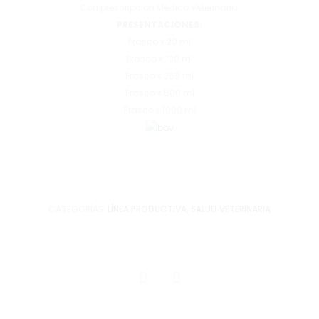
Con prescripción Médico Veterinaria.
PRESENTACIONES:
Frasco x 20 ml
Frasco x 100 ml
Frasco x 250 ml
Frasco x 500 ml
Frasco x 1000 ml
CATEGORÍAS:
LÍNEA PRODUCTIVA
,
SALUD VETERINARIA
SHARE