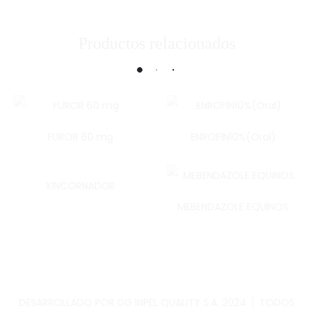
Productos relacionados
FUROR 60 mg
ENROFIN10%(Oral)
XINCORNADOR
MEBENDAZOLE EQUINOS
DESARROLLADO POR DG INPEL QUALITY S.A. 2024 │ TODOS