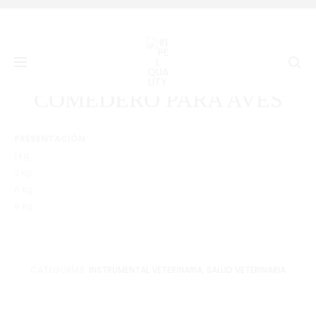
Prod
COMEDE
CORTAD
Inicio
Salud Veterinaria
COMEDERO PARA AVES
PARA
DE
navig
Se
MASCOT
PEZUÑAS
PARA
COMEDERO PARA AVES
CABALLO
Y
GANADO
PRESENTACIÓN
1 kg
3 kg
6 kg
8 kg
CATEGORÍAS:
INSTRUMENTAL VETERINARIA
,
SALUD VETERINARIA