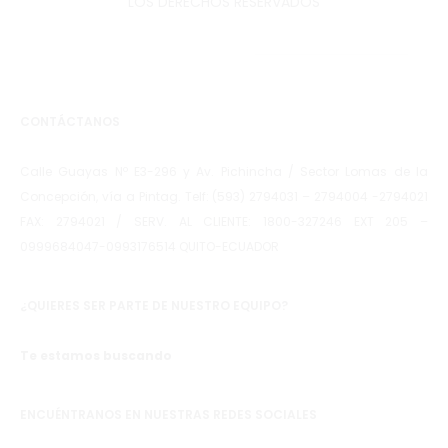
LOS DERECHOS RESERVADOS
CONTÁCTANOS
Calle Guayas Nº E3-296 y Av. Pichincha / Sector Lomas de la
Concepción, vía a Pintag. Telf: (593) 2794031 – 2794004 -2794021
FAX: 2794021 / SERV. AL CLIENTE: 1800-327246 EXT 205 –
0999684047-0993176514 QUITO-ECUADOR
¿QUIERES SER PARTE DE NUESTRO EQUIPO?
Te estamos buscando
ENCUÉNTRANOS EN NUESTRAS REDES SOCIALES