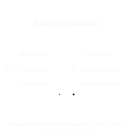
Productos relacionados
RUMIGAN 25%
FLURADOG 30
POLLON-INPEL
PIRANTEL PAMOATO
DESARROLLADO POR DG INPEL QUALITY S.A. 2024 │ TODOS