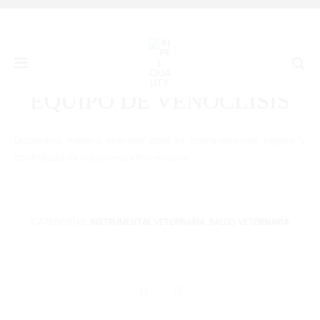
Prod
CHUPÓN
PINZA
Inicio
Salud Veterinaria
EQUIPO DE VENOCLISIS
UNIVERS
KELLY
navig
Se
PARA
HEMOSTÁ
TERNERO
EQUIPO DE VENOCLISIS
Dispositivo médico esencial para la administración segura y
controlada de soluciones intravenosas.
CATEGORÍAS:
INSTRUMENTAL VETERINARIA
,
SALUD VETERINARIA
SHARE